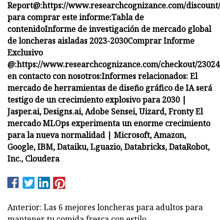
Report@:
https://www.researchcognizance.com/discount
para comprar este informe:
Tabla de
contenido
Informe de investigación de mercado global
de loncheras aisladas 2023-2030
Comprar Informe
Exclusivo
@:
https://www.researchcognizance.com/checkout/23024
en contacto con nosotros:
Informes relacionados:
El
mercado de herramientas de diseño gráfico de IA será
testigo de un crecimiento explosivo para 2030 |
Jasper.ai, Designs.ai, Adobe Sensei, Uizard, Fronty
El
mercado MLOps experimenta un enorme crecimiento
para la nueva normalidad | Microsoft, Amazon,
Google, IBM, Dataiku, Lguazio, Databricks, DataRobot,
Inc., Cloudera
Anterior: Las 6 mejores loncheras para adultos para
mantener tu comida fresca con estilo